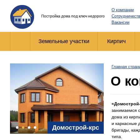
О компании
Сотрудничест
Постройка дома под ключ недорого
Вакансии
Земельные участки
Кирпич
Главная стран
О ко
«Домострой-
занимаемся с
дома из кирп
и каркасные 
Домострой-крс
бригады, каж
типа.