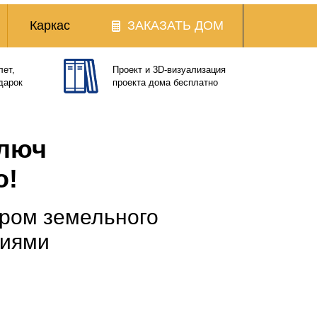
Каркас
ЗАКАЗАТЬ ДОМ
лет,
Проект и 3D-визуализация
дарок
проекта дома бесплатно
ключ
о!
ром земельного
циями