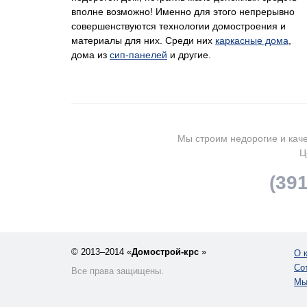
вполне возможно! Именно для этого непрерывно
совершенствуются технологии домостроения и
материалы для них. Среди них
каркасные дома
,
дома из
сип-панелей
и другие.
Мы строим недорогие и каче
Ц
(39
© 2013–2014 «
Домострой-крс
»
О 
Со
Все права защищены.
Мы