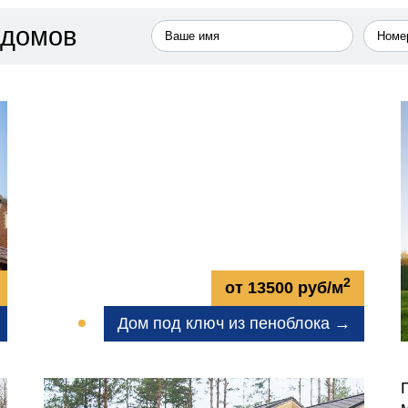
 домов
2
от 13500 руб/м
Дом под ключ из пеноблока →