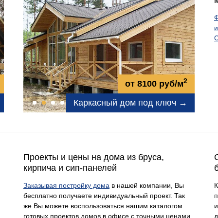
Ф
и
С
2
от 8100 руб/м
Каркасный дом под ключ →
Проекты и цены на дома из бруса,
кирпича и сип-панелей
Заказывая постройку дома
в нашей компании, Вы
бесплатно получаете индивидуальный проект. Так
п
же Вы можете воспользоваться нашим каталогом
и
готовых проектов домов в офисе с точными ценами
д