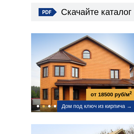
Скачайте каталог
2
от 18500 руб/м
Дом под ключ из кирпича →