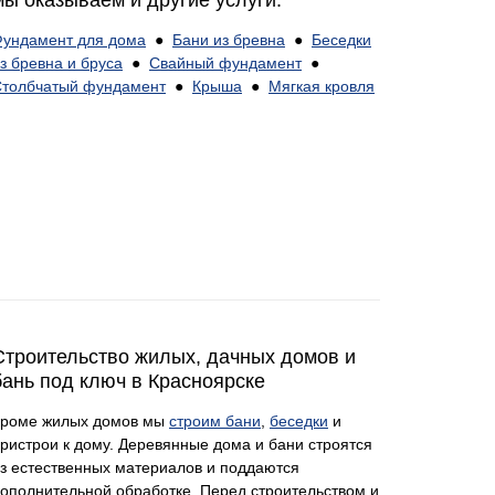
мы оказываем и другие услуги:
ундамент для дома
●
Бани из бревна
●
Беседки
з бревна и бруса
●
Свайный фундамент
●
толбчатый фундамент
●
Крыша
●
Мягкая кровля
Строительство жилых, дачных домов и
бань под ключ в Красноярске
Кроме жилых домов мы
строим бани
,
беседки
и
ристрои к дому. Деревянные дома и бани строятся
з естественных материалов и поддаются
ополнительной обработке. Перед строительством и