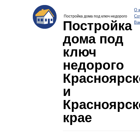
О 
Со
Постройка дома под ключ недорого
Постройка
Ва
дома под
ключ
недорого
Красноярск
и
Красноярс
крае