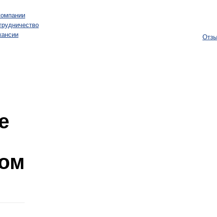
компании
трудничество
кансии
Отзы
е
ком