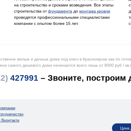
на строительство и сроками возведения. Все этапы
с
строительства от
фундамента
до
монтажа кровли
д
проводятся профессиональными специалистами
т
компании с опытом более 15 лет.
с
ственне жилые и дачные дома под ключ в Красноярске как по готовы
ена самого дешевого дома начинается всего лишь от 8000 руб / кв.
12)
427991
– Звоните, построим 
компании
трудничество
 Вконтакте
Цена 